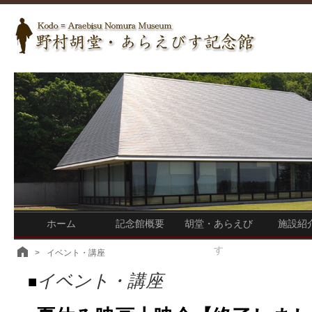
ホーム
記念館概要
胡堂・あらえび
施設紹
す
>
イベント・講座
イベント・講座
■